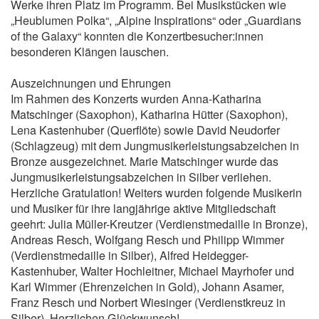
Werke ihren Platz im Programm. Bei Musikstücken wie
„Heublumen Polka“, „Alpine Inspirations“ oder „Guardians
of the Galaxy“ konnten die Konzertbesucher:innen
besonderen Klängen lauschen.
Auszeichnungen und Ehrungen
Im Rahmen des Konzerts wurden Anna-Katharina
Matschinger (Saxophon), Katharina Hütter (Saxophon),
Lena Kastenhuber (Querflöte) sowie David Neudorfer
(Schlagzeug) mit dem Jungmusikerleistungsabzeichen in
Bronze ausgezeichnet. Marie Matschinger wurde das
Jungmusikerleistungsabzeichen in Silber verliehen.
Herzliche Gratulation! Weiters wurden folgende Musikerin
und Musiker für ihre langjährige aktive Mitgliedschaft
geehrt: Julia Müller-Kreutzer (Verdienstmedaille in Bronze),
Andreas Resch, Wolfgang Resch und Philipp Wimmer
(Verdienstmedaille in Silber), Alfred Heidegger-
Kastenhuber, Walter Hochleitner, Michael Mayrhofer und
Karl Wimmer (Ehrenzeichen in Gold), Johann Asamer,
Franz Resch und Norbert Wiesinger (Verdienstkreuz in
Silber). Herzlichen Glückwunsch!